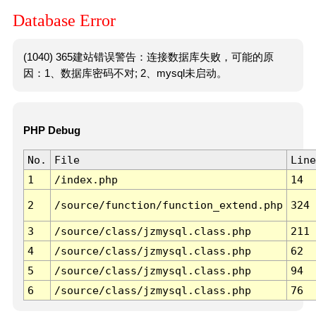
Database Error
(1040) 365建站错误警告：连接数据库失败，可能的原
因：1、数据库密码不对; 2、mysql未启动。
PHP Debug
No.
File
Line
1
/index.php
14
2
/source/function/function_extend.php
324
3
/source/class/jzmysql.class.php
211
4
/source/class/jzmysql.class.php
62
5
/source/class/jzmysql.class.php
94
6
/source/class/jzmysql.class.php
76