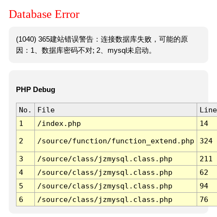
Database Error
(1040) 365建站错误警告：连接数据库失败，可能的原
因：1、数据库密码不对; 2、mysql未启动。
PHP Debug
No.
File
Line
1
/index.php
14
2
/source/function/function_extend.php
324
3
/source/class/jzmysql.class.php
211
4
/source/class/jzmysql.class.php
62
5
/source/class/jzmysql.class.php
94
6
/source/class/jzmysql.class.php
76