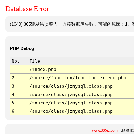
Database Error
(1040) 365建站错误警告：连接数据库失败，可能的原因：1、数
PHP Debug
No.
File
1
/index.php
2
/source/function/function_extend.php
3
/source/class/jzmysql.class.php
4
/source/class/jzmysql.class.php
5
/source/class/jzmysql.class.php
6
/source/class/jzmysql.class.php
www.365jz.com
已经将此