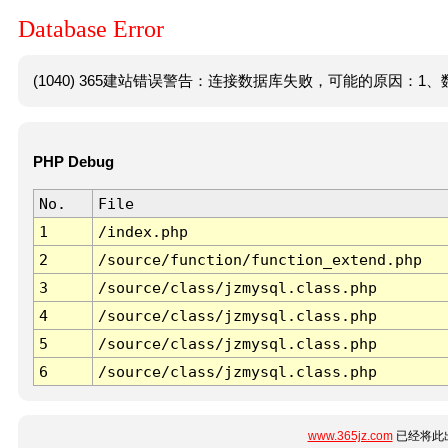
Database Error
(1040) 365建站错误警告：连接数据库失败，可能的原因：1、数
PHP Debug
No.
File
1
/index.php
2
/source/function/function_extend.php
3
/source/class/jzmysql.class.php
4
/source/class/jzmysql.class.php
5
/source/class/jzmysql.class.php
6
/source/class/jzmysql.class.php
www.365jz.com
已经将此