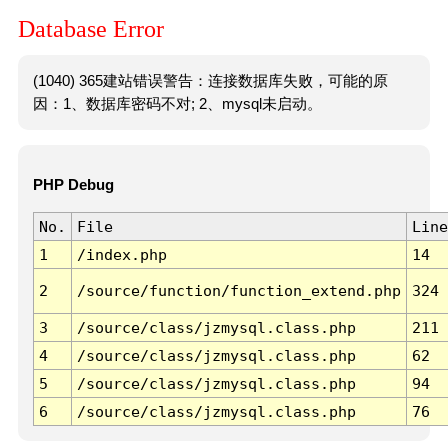
Database Error
(1040) 365建站错误警告：连接数据库失败，可能的原
因：1、数据库密码不对; 2、mysql未启动。
PHP Debug
No.
File
Line
1
/index.php
14
2
/source/function/function_extend.php
324
3
/source/class/jzmysql.class.php
211
4
/source/class/jzmysql.class.php
62
5
/source/class/jzmysql.class.php
94
6
/source/class/jzmysql.class.php
76