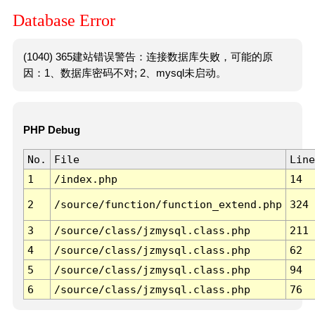
Database Error
(1040) 365建站错误警告：连接数据库失败，可能的原
因：1、数据库密码不对; 2、mysql未启动。
PHP Debug
No.
File
Line
1
/index.php
14
2
/source/function/function_extend.php
324
3
/source/class/jzmysql.class.php
211
4
/source/class/jzmysql.class.php
62
5
/source/class/jzmysql.class.php
94
6
/source/class/jzmysql.class.php
76