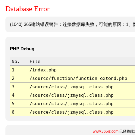
Database Error
(1040) 365建站错误警告：连接数据库失败，可能的原因：1、数
PHP Debug
No.
File
1
/index.php
2
/source/function/function_extend.php
3
/source/class/jzmysql.class.php
4
/source/class/jzmysql.class.php
5
/source/class/jzmysql.class.php
6
/source/class/jzmysql.class.php
www.365jz.com
已经将此