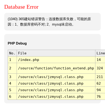
Database Error
(1040) 365建站错误警告：连接数据库失败，可能的原
因：1、数据库密码不对; 2、mysql未启动。
PHP Debug
No.
File
Line
1
/index.php
14
2
/source/function/function_extend.php
324
3
/source/class/jzmysql.class.php
211
4
/source/class/jzmysql.class.php
62
5
/source/class/jzmysql.class.php
94
6
/source/class/jzmysql.class.php
76