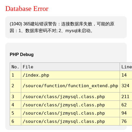
Database Error
(1040) 365建站错误警告：连接数据库失败，可能的原
因：1、数据库密码不对; 2、mysql未启动。
PHP Debug
No.
File
Line
1
/index.php
14
2
/source/function/function_extend.php
324
3
/source/class/jzmysql.class.php
211
4
/source/class/jzmysql.class.php
62
5
/source/class/jzmysql.class.php
94
6
/source/class/jzmysql.class.php
76