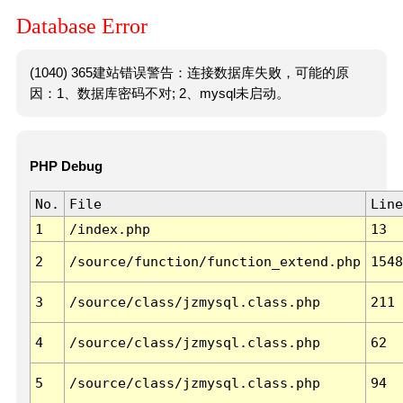
Database Error
(1040) 365建站错误警告：连接数据库失败，可能的原
因：1、数据库密码不对; 2、mysql未启动。
PHP Debug
No.
File
Line
1
/index.php
13
2
/source/function/function_extend.php
1548
3
/source/class/jzmysql.class.php
211
4
/source/class/jzmysql.class.php
62
5
/source/class/jzmysql.class.php
94