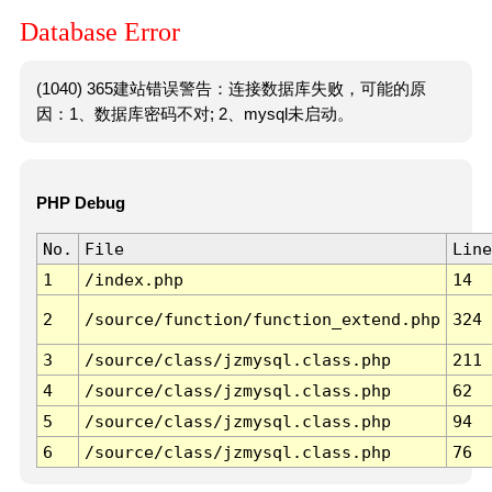
Database Error
(1040) 365建站错误警告：连接数据库失败，可能的原
因：1、数据库密码不对; 2、mysql未启动。
PHP Debug
No.
File
Line
1
/index.php
14
2
/source/function/function_extend.php
324
3
/source/class/jzmysql.class.php
211
4
/source/class/jzmysql.class.php
62
5
/source/class/jzmysql.class.php
94
6
/source/class/jzmysql.class.php
76