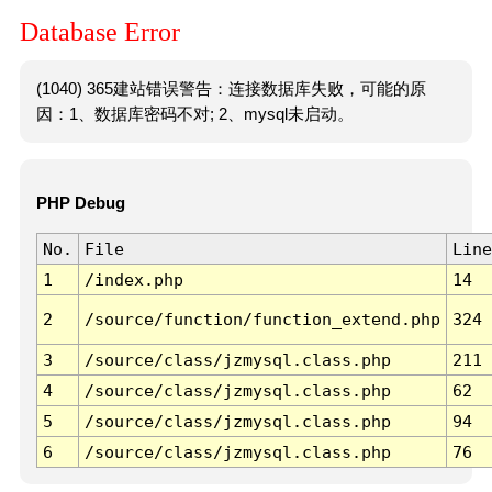
Database Error
(1040) 365建站错误警告：连接数据库失败，可能的原
因：1、数据库密码不对; 2、mysql未启动。
PHP Debug
No.
File
Line
1
/index.php
14
2
/source/function/function_extend.php
324
3
/source/class/jzmysql.class.php
211
4
/source/class/jzmysql.class.php
62
5
/source/class/jzmysql.class.php
94
6
/source/class/jzmysql.class.php
76