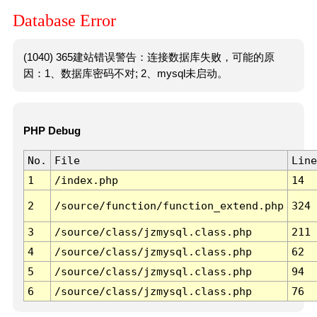
Database Error
(1040) 365建站错误警告：连接数据库失败，可能的原
因：1、数据库密码不对; 2、mysql未启动。
PHP Debug
No.
File
Line
1
/index.php
14
2
/source/function/function_extend.php
324
3
/source/class/jzmysql.class.php
211
4
/source/class/jzmysql.class.php
62
5
/source/class/jzmysql.class.php
94
6
/source/class/jzmysql.class.php
76